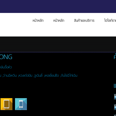
หน้าหลัก
หน้าหลัก
สินค้าและบริการ
ไฮไลท์ร
ONG
หลินจื้อหัว
ัน ,ว่านฉีเหวิน ,หวงเต๋อปิน ,จูเฉินลี่ ,เหอเยี่ยนซือ ,ถันไข่ฉีไท่เฉิน