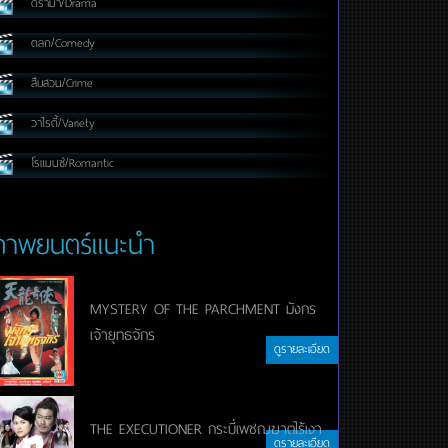
ดราม่า/Drama
ตลก/Comedy
สืบสวน/Crime
วาไรตี้/Variety
โรแมนซ์/Romantic
ภาพยนตร์แนะนำ
MYSTERY OF THE PARCHMENT มังกร
เจ้ายุทธจักร
ดูรายละเอียด
THE EXECUTIONER กระบี่เพชฌฆาตไร้เงา
ดูรายละเอียด