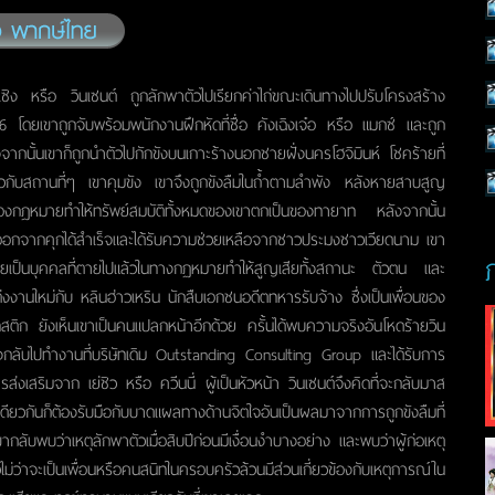
เซิง หรือ วินเซนต์ ถูกลักพาตัวไปเรียกค่าไถ่ขณะเดินทางไปปรับโครงสร้าง
6 โดยเขาถูกจับพร้อมพนักงานฝึกหัดที่ชื่อ คังเฉิงเจ๋อ หรือ แมกซ์ และถูก
จากนั้นเขาก็ถูกนำตัวไปกักขังบนเกาะร้างนอกชายฝั่งนครโฮจิมินห์ โชคร้ายที่
เกี่ยวกับสถานที่ๆ เขาคุมขัง เขาจึงถูกขังลืมในถ้ำตามลำพัง หลังหายสาบสูญ
ลของกฎหมายทำให้ทรัพย์สมบัติทั้งหมดของเขาตกเป็นของทายาท หลังจากนั้น
นีออกจากคุกได้สำเร็จและได้รับความช่วยเหลือจากชาวประมงชาวเวียดนาม เขา
ายเป็นบุคคลที่ตายไปแล้วในทางกฏหมายทำให้สูญเสียทั้งสถานะ ตัวตน และ
งงานใหม่กับ หลินฮ่าวเหริน นักสืบเอกชนอดีตทหารรับจ้าง ซึ่งเป็นเพื่อนของ
สติก ยังเห็นเขาเป็นคนแปลกหน้าอีกด้วย ครั้นได้พบความจริงอันโหดร้ายวิน
จึงกลับไปทำงานที่บริษัทเดิม Outstanding Consulting Group และได้รับการ
่งเสริมจาก เย่ชิว หรือ ควีนนี่ ผู้เป็นหัวหน้า วินเซนต์จึงคิดที่จะกลับมาส
ะเดียวกันก็ต้องรับมือกับบาดแผลทางด้านจิตใจอันเป็นผลมาจากการถูกขังลืมที่
ากลับพบว่าเหตุลักพาตัวเมื่อสิบปีก่อนมีเงื่อนงำบางอย่าง และพบว่าผู้ก่อเหตุ
ไม่ว่าจะเป็นเพื่อนหรือคนสนิทในครอบครัวล้วนมีส่วนเกี่ยวข้องกับเหตุการณ์ใน