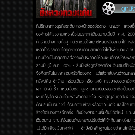
ที่ปรึกษาทางธุรกิจระดับแถวหน้าของฮ่องกง นามว่า เหวยอี้
องค์กรให้โรงงานแห่งหนึ่งในประเทศเวียดนามเมื่อปี ค.ศ. 200
ทำร้ายปางตายทั้งคู่ แต่เขาช่วยให้แมกซ์หลบหนีออกมาได้ หลัง
เหล่าโจรเรียกค่าไถ่ถูกฆ่าตายเกือบยกแก๊งทำให้ไร้ซึ่งเบาะแส
นานเจ็ดปีในที่สุดศาลฮ่องกงก็ประกาศให้วินเซนต์ตายโดยผ
สามปี (ปี ค.ศ. 2016 - สิบปีหลังถูกลักพาตัว) วินเซนต์ก็ห
จึงคิดกลับไปหาครอบครัวที่ฮ่องกง แต่แล้วกลับพบว่าตนกล
ทรัพย์สิน ซ้ำร้าย หร่วนเฉียว หรือ แคธี่ ภรรยาของเขายังแต่
เขา มิหนำซ้ำ เหวยจื่อชง ลูกชายคนเดียวของเขาซึ่งเป็นออทิ
เซนต์ก็รู้สึกเหมือนโดนฟ้าฟาดกลางใจ หลังสูญสิ้นทุกสิ่งเขา
ต้อนรับเป็นอย่างดี ด้วยความช่วยเหลือจากแมกซ์ และได้รับการส
ร้างชื่อในวงการอีกครั้ง ทั้งยังพยายามเริ่มต้นชีวิตใหม่ ขณ
เวียดนาม ขณะที่วินเซนต์พยายามปรับตัวให้เข้ากับโลกใบใหม่ เข
ไม่ได้มีแค่โจรเรียกค่าไถ่ ซ้ำยังมีหลักฐานโยงใยว่าคนใกล้ตัว