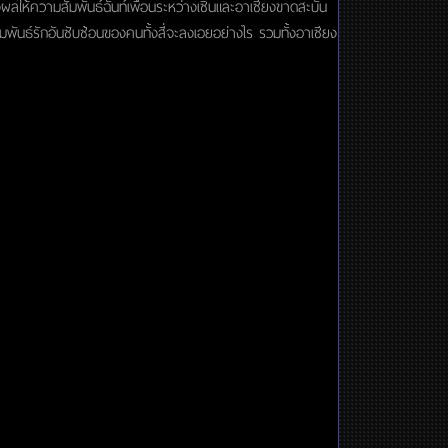
งผลให้ความสัมพันธ์ฉันท์เพื่อนระหว่างเซินและอาเซียงขาดสะบั้น
มพันธ์รักอันซับซ้อนของคนทั้งสี่จะลงเอยอย่างไร รวมทั้งอาเซียง