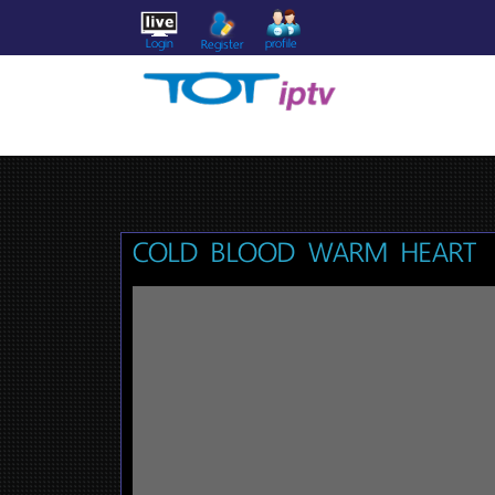
Login
profile
Register
COLD BLOOD WARM HEART