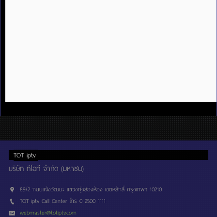
TOT iptv
บริษัท ทีโอที จำกัด (มหาชน)
89/2 ถนนแจ้งวัฒนะ แขวงทุ่งสองห้อง เขตหลักสี่ กรุงเทพฯ 10210
TOT iptv Call Center โทร 0 2500 1111
webmaster@totiptv.com