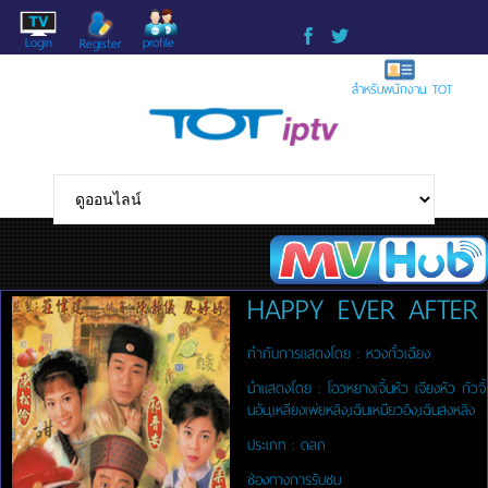
Login
profile
Register
สำหรับพนักงาน TOT
HAPPY EVER AFTER
กำกับการแสดงโดย :
หวงกั๋วเฉียง
นำแสดงโดย :
โอวหยางเจิ้นหัว เจียงหัว กัวจิ้
นอัน,เหลียงเพ่ยหลิง,เฉินเหมียวอิง,เฉินสงหลิง
ประเภท :
ตลก
ช่องทางการรับชม