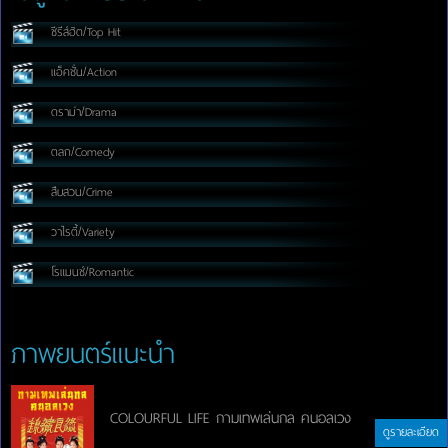
ซีรีส์ฮิต/Top Hit
แอ็คชั่น/Action
ดราม่า/Drama
ตลก/Comedy
สืบสวน/Crime
วาไรตี้/Variety
โรแมนซ์/Romantic
ภาพยนตร์แนะนำ
COLOURFUL LIFE กามเทพเล่นกล คนอลเวง
ดูรายละเอียด