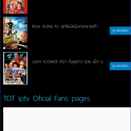
REAL KUNG FU ฤทธิ์หมัดมังกรทลายฟ้า
ดูรายละเอียด
LADY FLOWER FIST กังฟูสาว สวย เผ็ด ดุ
ดูรายละเอียด
TOT iptv Oficial Fans pages